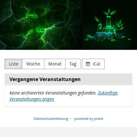
Waldner
Zum
Haupt-
Laboreinrichtungen
Inhalt
springen
SE
&
Co.
KG
Liste
Woche
Monat
Tag
iCal
Vergangene Veranstaltungen
Keine archivierten Veranstaltungen gefunden.
Zukünftige
Veranstaltungen zeigen
Datenschutzerklärung
powered by pretix